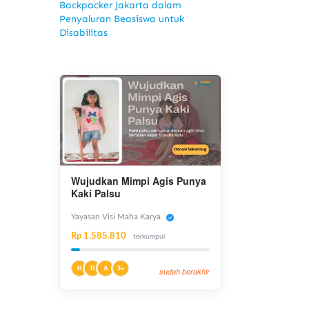
Backpacker Jakarta dalam
Penyaluran Beasiswa untuk
Disabilitas
Wujudkan Mimpi Agis Punya
Kaki Palsu
Yayasan Visi Maha Karya
Rp 1.585.810
terkumpul
H
R
A
3+
sudah berakhir