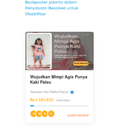
Backpacker Jakarta dalam
Penyaluran Beasiswa untuk
Disabilitas
Wujudkan Mimpi Agis Punya
Kaki Palsu
Yayasan Visi Maha Karya
Rp 1.585.810
terkumpul
H
R
A
3+
sudah berakhir