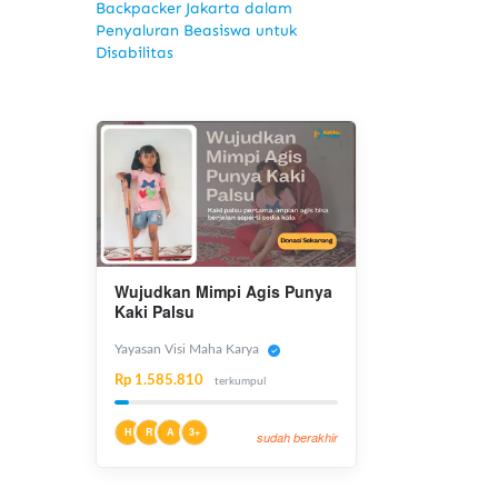
Backpacker Jakarta dalam
Penyaluran Beasiswa untuk
Disabilitas
Wujudkan Mimpi Agis Punya
Kaki Palsu
Yayasan Visi Maha Karya
Rp 1.585.810
terkumpul
H
R
A
3+
sudah berakhir